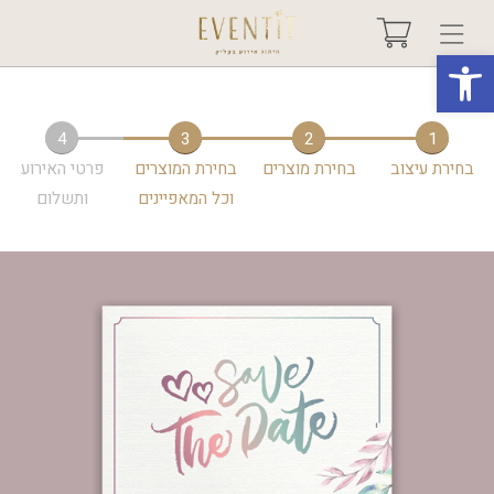
פתח סרגל נגישות
בחר אירוע +
4
3
2
1
בחירת עיצוב
בחירת מוצרים
בחירת המוצרים
פרטי האירוע
אודות
וכל המאפיינים
ותשלום
טיפים ורעיונות
שאלות ותשובות
גלריות
מיוחדים