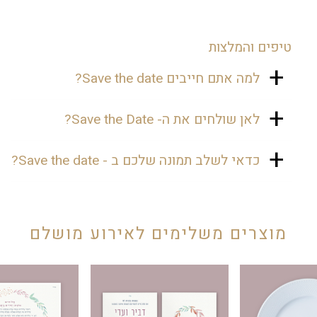
טיפים והמלצות
למה אתם חייבים Save the date?
Save the date היא אופציה נהדרת להכין
לאן שולחים את ה- Save the Date?
את האורחים שלכם לקראת האירוע
המרגש. ברגע שסגרתם תאריך, תוכלו
לווצאפ או למייל וגם מעלים לפייסבוק
כדאי לשלב תמונה שלכם ב - Save the date?
לשלוח לאורחים את התאריך, כדי
ולאינסטוש. מכיוון שמדובר בטיזר לאירוע,
שישריינו אותו ביומן ולא יקבעו חלילה
אין צורך להדפיס.
אתם לא חייבם, אבל תמונה בהחלט
חופשה בדיוק בתאריך של האירוע. זה
משדרגת את העיצוב.
מגניב, טרנדי ומכניס לאווירה.
מוצרים משלימים לאירוע מושלם