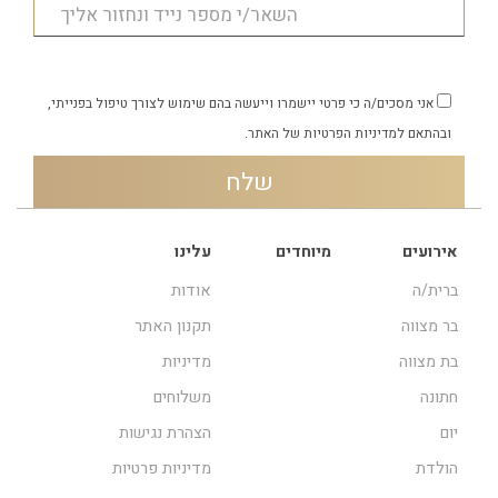
האווירה, תאריך משמעותי או אפילו
ומשמעותית שמחברת את האורחות לרגע
בדיחה פנימית של החברות. המשפט
המיוחד.
צריך להיות קצר ומשמעותי, כך שכל פעם
שהאורחות יראו אותו הן יזכרו את הרגע
אני מסכים/ה כי פרטי יישמרו וייעשה בהם שימוש לצורך טיפול בפנייתי,
המיוחד שחלקתן איתכן.
ובהתאם
למדיניות הפרטיות
של האתר.
אירועים
מיוחדים
עלינו
ברית/ה
אודות
בר מצווה
תקנון האתר
בת מצווה
מדיניות
חתונה
משלוחים
יום
הצהרת נגישות
הולדת
מדיניות פרטיות