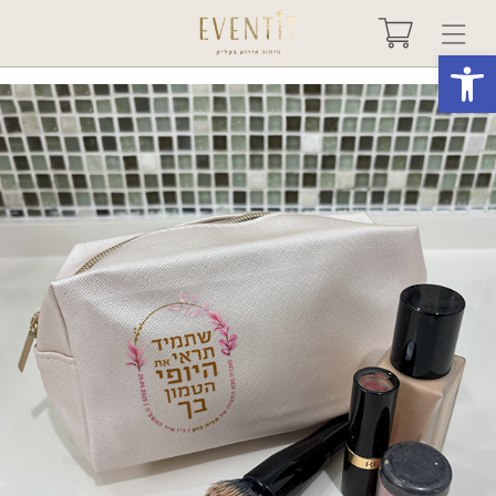
פתח סרגל נגישות
בחר אירוע +
אודות
טיפים ורעיונות
שאלות ותשובות
גלריות
מיוחדים