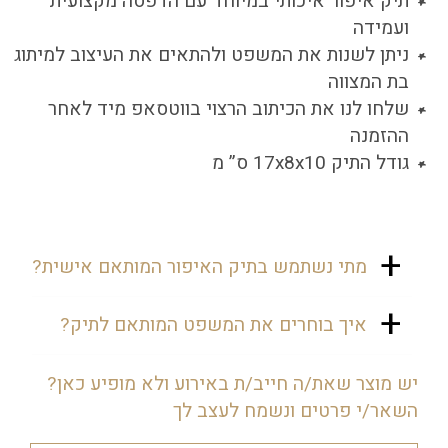
תיק איפור איכותי במיוחד עם הדפסה מקצועית
ועמידה
ניתן לשנות את המשפט ולהתאים את העיצוב למיתוג
בת המצווה
שלחו לנו את הכיתוב הרצוי בווטסאפ מיד לאחר
ההזמנה
גודל התיק 17x8x10 ס” מ
מתי נשתמש בתיק האיפור המותאם אישית?
התיק מושלם לכל אירוע מיוחד - בת
איך בוחרים את המשפט המותאם לתיק?
מצווה, חתונה, מסיבת רווקות או יום
הולדת. הוא משמש כמתנה מעשית
כדאי לבחור משפט שמתאים לאופי
יש מוצר שאת/ה חייב/ת באירוע ולא מופיע כאן?
ומרגשת לאורחות, שהן יכולות להשתמש
האירוע ולאישיותכם - יכול להיות ציטוט
השאר/י פרטים ונשמח לעצב לך
בו גם אחרי האירוע. המשפט הייחודי
מעורר השראה, משפט כיפי שמביע את
שלכם הופך כל תיק למזכרת אישית