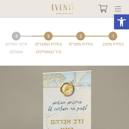
פתח סרגל נגישות
בחר אירוע +
4
3
2
1
בחירת עיצוב
בחירת מוצרים
בחירת המוצרים
פרטי האירוע
אודות
וכל המאפיינים
ותשלום
טיפים ורעיונות
שאלות ותשובות
גלריות
מיוחדים