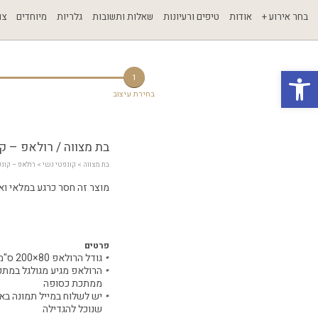
בחר אירוע +
אודות
טיפים ורעיונות
שאלות ותשובות
גלריות
מיוחדים
צו
פתח סרגל נגישות
1
בחירת עיצוב
בת מצווה / רולאפ – קו
בת מצווה
 > 
קונפטי נשי
 > רולאפ – קונ
מוצר זה חסר כרגע במלאי ואינ
פרטים
גודל הרולאפ 80×200 ס"מ
הרולאפ מגיע מגולגל במת
ממתכת כסופה
יש לשלוח במייל תמונה באי
שנוכל להגדילה