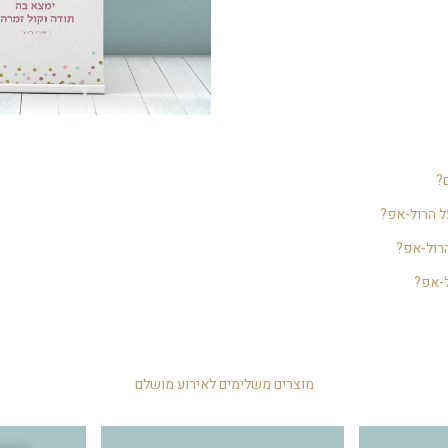
?
ד שעליו מונח פוסטר גדול עם מסר או מידע מסוים. הרול-אפ ניתן לקיפול, ולכן א
 הרול-אפ?
קום למקום. הרול-אפ מתאים לכניסה לאולם, לחגיגה במועדון, לופט ובכל מקום אחר
פיס את תמונת נערת בת המצווה ו/או כל כיתוב ועיצוב שאתם רוצים.
הרול-אפ?
יב באירוע בכניסה לאולם ולשמור למזכרת.
ל-אפ?
ממקום למקום בקלות, הוא מבדל את האירוע שלכם ומאפשר לאורחים להבין שהם הג
מוצרים משלימים לאירוע מושלם