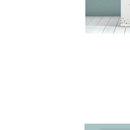
פשר
.
יעו