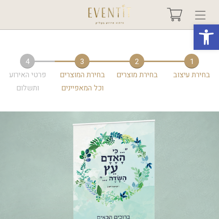
פתח סרגל נגישות
בחר אירוע +
4
3
2
1
בחירת עיצוב
בחירת מוצרים
בחירת המוצרים
פרטי האירוע
אודות
וכל המאפיינים
ותשלום
טיפים ורעיונות
שאלות ותשובות
גלריות
מיוחדים