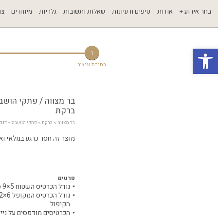
בחר אירוע +
אודות
טיפים ורעיונות
שאלות ותשובות
גלריות
מיוחדים
צו
פתח סרגל נגישות
1
בחירת עיצוב
בר מצווה / פתקי הושב
ברקת
בר מצווה
 > 
ברקת
 > פתקי הושבה – דגם
מוצר זה חסר כרגע במלאי ואינ
פרטים
גודל הכרטיס השטוח 5×9 ס"מ
הקיפול
הכרטיסים מודפסים על ניי