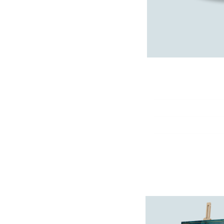
לחן
תגבש
שמות