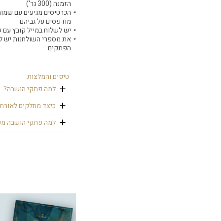
הזמנה (300 גר')
הכרטיסים מגיעים עם שמות
מודפסים על גביהם
יש לשלוח במייל קובץ עם 
את מספרי השולחנות יש לר
הפתקים
טיפים והמלצות
למה פתקי הושבה?
פתקי ההושבה נועדו ל
כיצד מחלקים לאורח
יושב. בשבת בר מצווה
אפשר להעמיד שולחן י
ולשמח.
למה פתקי הושבה מע
משפחה. אפשרות נוספ
כי זה משלים את המית