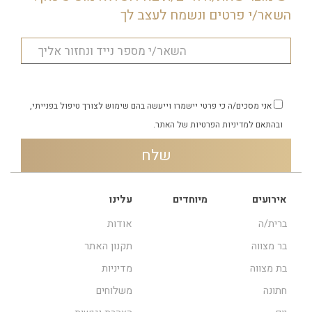
צלחת באירוע, או בשבת באחת
השאר/י פרטים ונשמח לעצב לך
הארוחות. הפלייסמט מוסיף כיף ושמחה
באירוע. ניתן לשחק את החידון עם
המשתתפים. או להקריא את העובדות. זו
דרך ייחודית להכיר את הילד/ה שלכם
החוגגים את הרגע המיוחד שלהם.
אני מסכים/ה כי פרטי יישמרו וייעשה בהם שימוש לצורך טיפול בפנייתי,
ובהתאם
למדיניות הפרטיות
של האתר.
אירועים
מיוחדים
עלינו
ברית/ה
אודות
בר מצווה
תקנון האתר
בת מצווה
מדיניות
חתונה
משלוחים