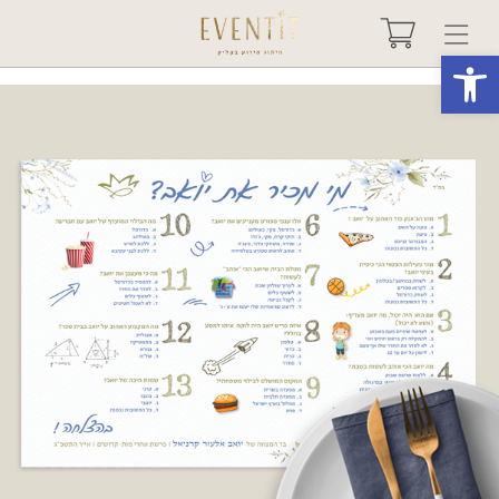
פתח סרגל נגישות
בחר אירוע +
אודות
טיפים ורעיונות
שאלות ותשובות
גלריות
מיוחדים