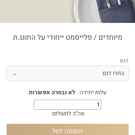
צור קשר
איזור אישי
מיוחדים / פלייסמט ייחודי על החוגג.ת
דגם
בחרו דגם
בחרו דגם
הידעת על החוגג.ת
עלות יחידה:
לא נבחרה אפשרות
כמות
חידון על החוגג.ת
של
סה"כ לתשלום:
פלייסמט
ייחודי
הוספה לסל