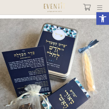
פתח סרגל נגישות
בחר אירוע +
אודות
טיפים ורעיונות
שאלות ותשובות
גלריות
מיוחדים