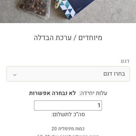
צור קשר
איזור אישי
מיוחדים / ערכת הבדלה
דגם
בחרו דגם
בחרו דגם
יהלום כחול
עלות יחידה:
לא נבחרה אפשרות
כמות
יהלום שחור
של
סה"כ לתשלום:
ערכת
כרם
הבדלה
כמות מינימלית 20