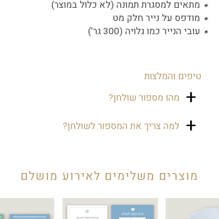
מתאים למסגרת תמונה (לא כלול במוצר)
מודפס על נייר חלק מט
עובי הנייר כמו גלויה (300 גר')
טיפים והמלצות
מהו מספור שולחן?
הוא דומה לגלויה ממותגת (ניתן למסגור
למה צריך את המספור לשולחן?
במסגרת יפה) שעליה כתוב את מספר
השולחן, כך שהאורחים יוכלו לדעת
כי הוא מוסיף יופי מיוחד לשולחן
בדיוק היכן הם יושבים. בכניסה לאולם
ומאפשר לכם לעשות סדר באולם.
הדיילות יגידו לכל אורח את מספר
מוצרים משלימים לאירוע מושלם
השולחן שלו, כך הוא יוכל להתיישב
בקלות.