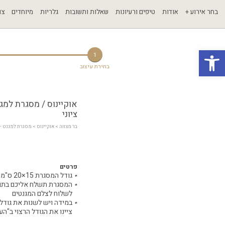
בחר אירוע +
אודות
טיפים ורעיונות
שאלות ותשובות
גלריות
מיוחדים
צו
פתח סרגל נגישות
1
בחירת עיצוב
אוקיינוס / מסגרת למג
ציוני
בר מצווה
 > 
אוקיינוס
 > מסגרת למגנט – 
פרטים
גודל המסגרת 15×20 ס"מ
המסגרת תשלח אליכם בתור 
לשלוח לצלם המגנטים
במידה ויש לשנות את גודל
ציינו את הגודל הרצוי ב"הע