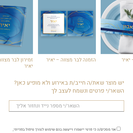
יאיר
הזמנה לבר מצווה – יאיר
זמירון לבר מצוו
יאיר
יש מוצר שאת/ה חייב/ת באירוע ולא מופיע כאן?
השאר/י פרטים ונשמח לעצב לך
אני מסכים/ה כי פרטי יישמרו וייעשה בהם שימוש לצורך טיפול בפנייתי,