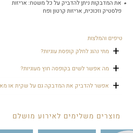
את המדבקות ניתן להדביק על כל משטח: אריזות
פלסטיק וזכוכית, אריזות קרטון ופח
טיפים והמלצות
מתי נהוג לחלק קופסת עוגיות?
בשבת חתן נהוג להניח בחדר האורחים קופסת
מה אפשר לשים בקופסה חוץ מעוגיות?
עוגיות, כדיי שיהיה להם מה לנשנש במהלך
השבת.
אפשר לשים בקופסה מלא נשנושים כמו
אפשר להדביק את המדבקה גם על שקית או מאר
שוקולדים, פרלינים, נשיקות ועוד...
וודאי. המדבקה מגיעה בגודל של 10 ס"מ,
ולכן תוכלו להדביק אותה גם על אריזות,
מארזים ואפילו על שקיות נייר יפות.
מוצרים משלימים לאירוע מושלם