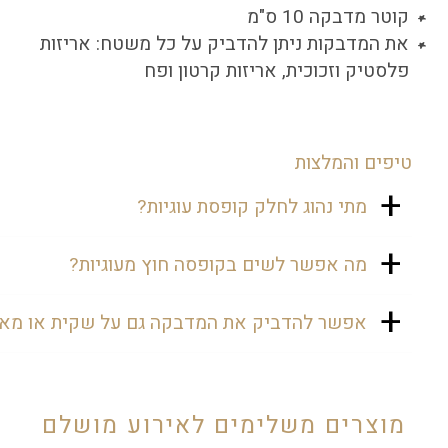
קוטר מדבקה 10 ס"מ
את המדבקות ניתן להדביק על כל משטח: אריזות
פלסטיק וזכוכית, אריזות קרטון ופח
טיפים והמלצות
מתי נהוג לחלק קופסת עוגיות?
בשבת חתן נהוג להניח בחדר האורחים קופסת
מה אפשר לשים בקופסה חוץ מעוגיות?
עוגיות, כדיי שיהיה להם מה לנשנש במהלך
השבת.
אפשר לשים בקופסה מלא נשנושים כמו
אפשר להדביק את המדבקה גם על שקית או מאר
שוקולדים, פרלינים, נשיקות ועוד...
וודאי. המדבקה מגיעה בגודל של 10 ס"מ,
ולכן תוכלו להדביק אותה גם על אריזות,
מארזים ואפילו על שקיות נייר יפות.
מוצרים משלימים לאירוע מושלם