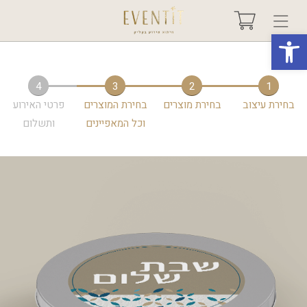
פתח סרגל נגישות
בחר אירוע +
4
3
2
1
בחירת עיצוב
בחירת מוצרים
בחירת המוצרים
פרטי האירוע
אודות
וכל המאפיינים
ותשלום
טיפים ורעיונות
שאלות ותשובות
גלריות
מיוחדים