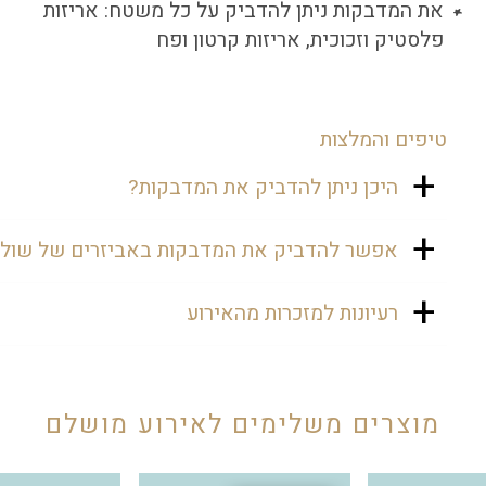
את המדבקות ניתן להדביק על כל משטח: אריזות
פלסטיק וזכוכית, אריזות קרטון ופח
טיפים והמלצות
היכן ניתן להדביק את המדבקות?
את המדבקות ניתן להדביק על קופסת מתנה,
אפשר להדביק את המדבקות באביזרים של שולח
אריזות, שקיות ולחלק לאורחים. בשבת בר
מצווה ניתן להדביק על אריזת מתנה ולהניח
וודאי! המדבקות יעשירו את השולחן ויהפכו
רעיונות למזכרות מהאירוע
בכל חדר לאורחים.
אותו לממותג וייחודי.
יש מגוון מתנות יפות אותן תוכלו לשים
באריזות. תוכלו ללכת על מתנה מתוקה כמו
שוקולד, נשיקות, דרז'ה ועוד. אופציה נוספת
מוצרים משלימים לאירוע מושלם
היא לשים בקופסה ספר תהילים קטן, מחזיק
מפתחות, נרות שבת ועוד. את הקופסה ניתן