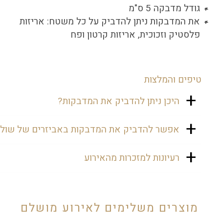
גודל מדבקה 5 ס"מ
את המדבקות ניתן להדביק על כל משטח: אריזות
פלסטיק וזכוכית, אריזות קרטון ופח
טיפים והמלצות
היכן ניתן להדביק את המדבקות?
את המדבקות ניתן להדביק על קופסת מתנה,
אפשר להדביק את המדבקות באביזרים של שולח
אריזות, שקיות ולחלק לאורחים. בשבת בר
מצווה ניתן להדביק על אריזת מתנה ולהניח
וודאי! המדבקות יעשירו את השולחן ויהפכו
רעיונות למזכרות מהאירוע
בכל חדר לאורחים.
אותו לממותג וייחודי.
יש מגוון מתנות יפות אותן תוכלו לשים
באריזות. תוכלו ללכת על מתנה מתוקה כמו
שוקולד, נשיקות, דרז'ה ועוד. אופציה נוספת
מוצרים משלימים לאירוע מושלם
היא לשים בקופסה ספר תהילים קטן, מחזיק