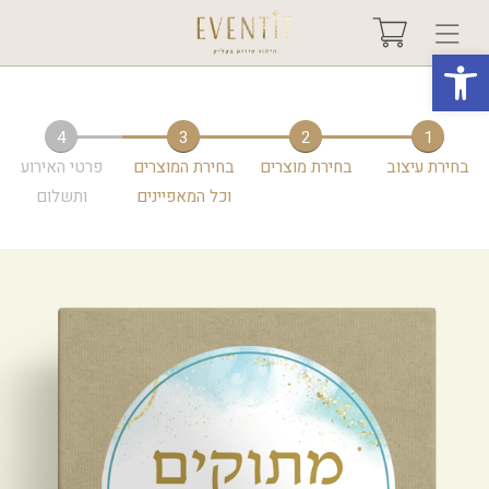
פתח סרגל נגישות
בחר אירוע +
4
3
2
1
בחירת עיצוב
בחירת מוצרים
בחירת המוצרים
פרטי האירוע
אודות
וכל המאפיינים
ותשלום
טיפים ורעיונות
שאלות ותשובות
גלריות
מיוחדים