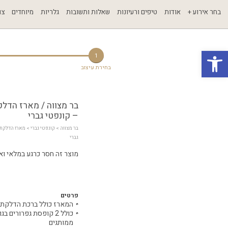
בחר אירוע +
אודות
טיפים ורעיונות
שאלות ותשובות
גלריות
מיוחדים
צו
פתח סרגל נגישות
1
בחירת עיצוב
בר מצווה / מארז הדל
– קונפטי גברי
בר מצווה
 > 
קונפטי גברי
גברי
מוצר זה חסר כרגע במלאי ואינ
פרטים
המארז כולל ברכת הדלקת 
ממותגים