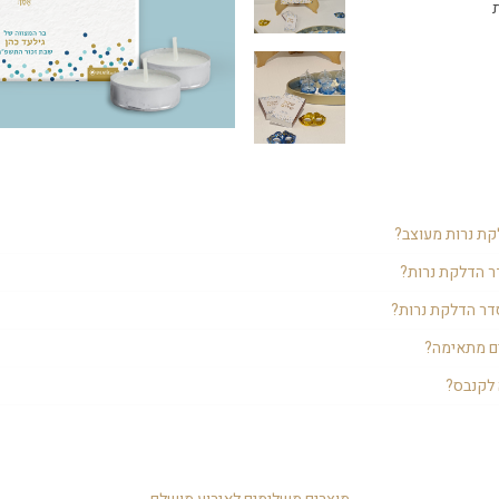
קת נרות מעוצב?
ם לשבת בר מצווה להדלקת הנרות. הוא מכניס את האורחים לאווירת בר המצווה 
ר הדלקת נרות?
 במלון מיתר האורחים.
 ואת ברכת "יהי רצון" שאומרים אחרי ההדלקה. לזה מוסיפים את המיתוג המיוחד,
סדר הדלקת נרות?
י.
 הדלקת הנרות במלון.
ם מתאימה?
גת היא תוספת מושלמת לסדר הדלקת הנרות לשבת בר מצווה.
 לקנבס?
ים שונים שניתן להדפיס על גביהם. קאפה - חומר קשיח, דחוס אבל, גם קל משקל. מעין 
לו אחיד וחלק למגע. קנבס - הוא בד עבה שניתן להדפיס עליו ומותחים אותו על
יותר ונשמר לאורך שנים.