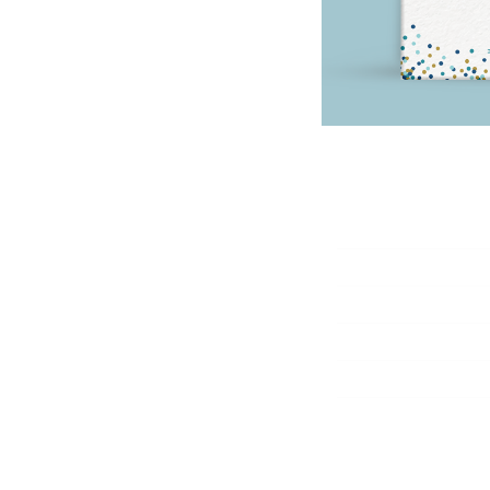
ומבדל
 והנה
קלקל