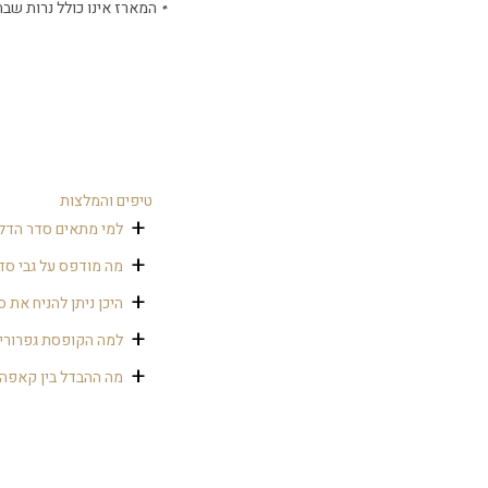
המארז אינו כולל נרות שבת
טיפים והמלצות
למי מתאים סדר הדל
סדר הדלקת נרות מתאי
מה מודפס על גבי סד
את אזור הדלקת הנרות
ברכת הדלקת נרות שבת
היכן ניתן להניח את 
לכם סדר הדלקה ייחוד
ניתן להניח ליד עמדת
למה הקופסת גפרורי
קופסת גפרורים ממות
מה ההבדל בין קאפה
אלו 2 סוגי חומר
שהוקצף ששטח הפנים ש
מסגרת עץ. הוא עמיד 