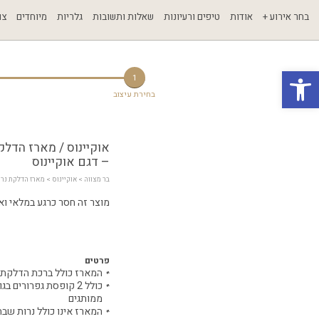
בחר אירוע +
אודות
טיפים ורעיונות
שאלות ותשובות
גלריות
מיוחדים
צו
פתח סרגל נגישות
1
בחירת עיצוב
אוקיינוס / מארז הדלק
– דגם אוקיינוס
בר מצווה
 > 
אוקיינוס
 > מארז הדלקת נרו
מוצר זה חסר כרגע במלאי ואינ
פרטים
המארז כולל ברכת הדלקת 
ממותגים
המארז אינו כולל נרות שבת