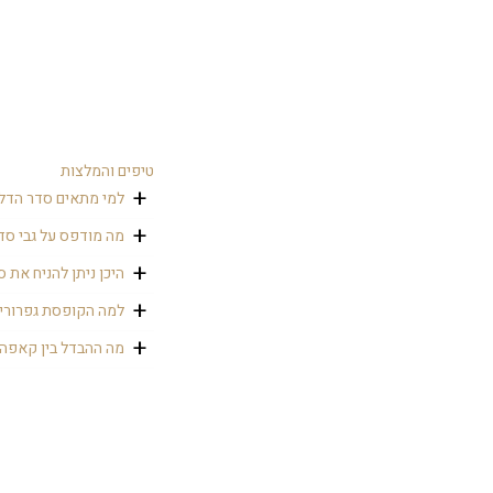
טיפים והמלצות
למי מתאים סדר הדל
סדר הדלקת נרות מתאי
מה מודפס על גבי סד
את אזור הדלקת הנרות
ברכת הדלקת נרות שבת
היכן ניתן להניח את 
לכם סדר הדלקה ייחוד
ניתן להניח ליד עמדת
למה הקופסת גפרורי
קופסת גפרורים ממות
מה ההבדל בין קאפה
אלו 2 סוגי חומר
שהוקצף ששטח הפנים ש
מסגרת עץ. הוא עמיד 