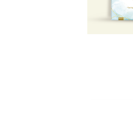
ומבדל
 והנה
קלקל