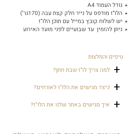
גודל העמוד A4
הלו"ז מודפס על נייר חלק קצת עבה (170גר')
יש לשלוח קובץ במייל עם תוכן הלו"ז
ניתן להזמין עד שבועיים לפני מועד האירוע
טיפים והמלצות
למה צריך לו"ז שבת חתן?
כיוון שהוא מאפשר לאורחים לדעת
כיצד מגישים את הלו"ז לאורחים?
בדיוק את זמני התפילה, זמני הארוחות,
הפעילויות לילדים ומידע נוסף שתרצו
תוכלו להשאיר לכל אורח לו"ז המוצמד
איך מגישים באתר שלנו את הלו"ז?
להעביר לאורחים.
לקופסת עוגיות ממותגות בחדרו.
תוכלו לעלות את התוכנית (בקובץ וורד)
בכפתור "עריכת הזמנה" ואנחנו נעצב
לכם בהתאם למיתוג שבחרתם.