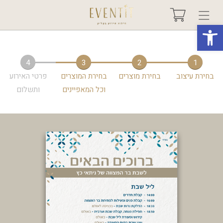
פתח סרגל נגישות
בחר אירוע +
4
3
2
1
בחירת עיצוב
בחירת מוצרים
בחירת המוצרים
פרטי האירוע
אודות
וכל המאפיינים
ותשלום
טיפים ורעיונות
שאלות ותשובות
גלריות
מיוחדים