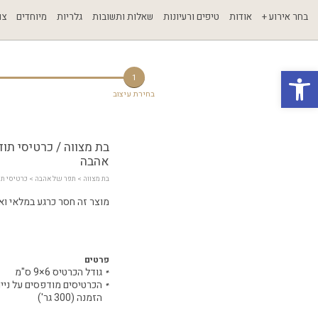
בחר אירוע +
אודות
טיפים ורעיונות
שאלות ותשובות
גלריות
מיוחדים
צו
פתח סרגל נגישות
1
בחירת עיצוב
בת מצווה / כרטיסי תו
אהבה
בת מצווה
 > 
תפר של אהבה
 > כרטיסי ת
מוצר זה חסר כרגע במלאי ואינ
פרטים
גודל הכרטיס 6×9 ס"מ
הכרטיסים מודפסים על ניי
הזמנה (300 גר')