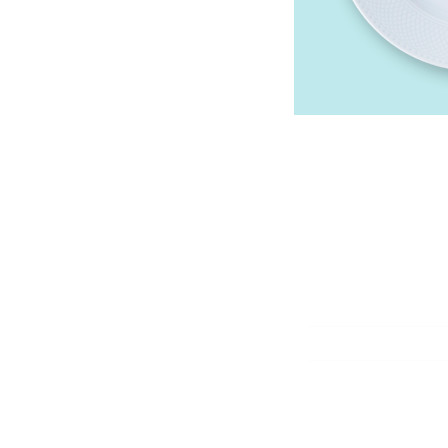
ודה
רח