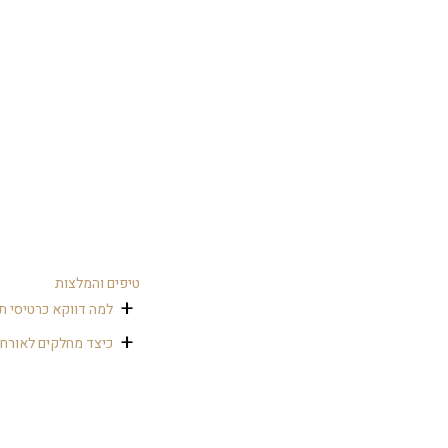
טיפים והמלצות
למה דווקא כרטיסי ת
הלחץ של הבת מצווה ו
כיצד מחלקים לאורחי
קטן וממותג יכול לתת
אפשר לשים על השולח
בתום האירוע. ניתן ג