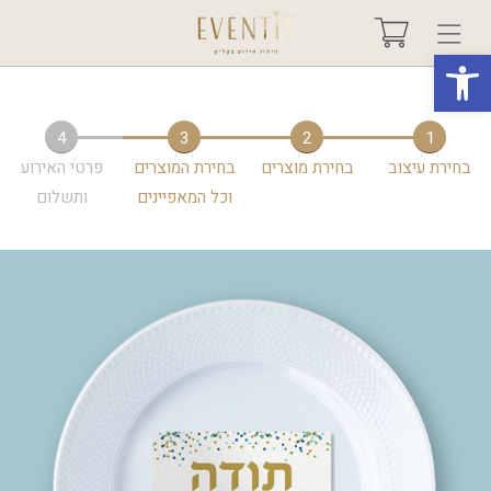
פתח סרגל נגישות
בחר אירוע +
4
3
2
1
בחירת עיצוב
בחירת מוצרים
בחירת המוצרים
פרטי האירוע
אודות
וכל המאפיינים
ותשלום
טיפים ורעיונות
שאלות ותשובות
גלריות
מיוחדים