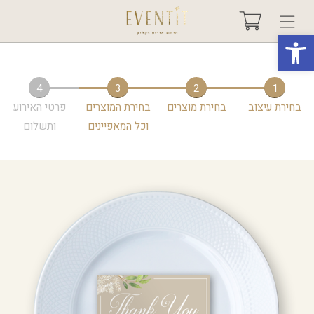
פתח סרגל נגישות
בחר אירוע +
4
3
2
1
בחירת עיצוב
בחירת מוצרים
בחירת המוצרים
פרטי האירוע
אודות
וכל המאפיינים
ותשלום
טיפים ורעיונות
שאלות ותשובות
גלריות
מיוחדים