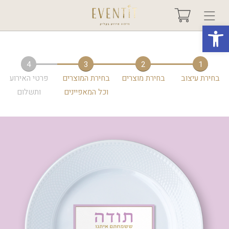
פתח סרגל נגישות
בחר אירוע +
4
3
2
1
בחירת עיצוב
בחירת מוצרים
בחירת המוצרים
פרטי האירוע
אודות
וכל המאפיינים
ותשלום
טיפים ורעיונות
שאלות ותשובות
גלריות
מיוחדים