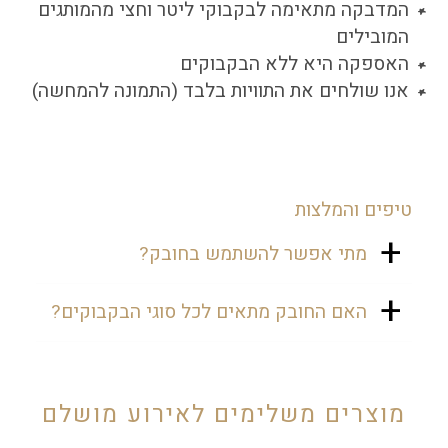
המדבקה מתאימה לבקבוקי ליטר וחצי מהמותגים
המובילים
האספקה היא ללא הבקבוקים
אנו שולחים את התוויות בלבד (התמונה להמחשה)
טיפים והמלצות
מתי אפשר להשתמש בחובק?
אפשר להשתמש בחובק באירוע בר
האם החובק מתאים לכל סוגי הבקבוקים?
המצווה להוסיף בקבוקי מים על
השולחנות באולם ובכך לחזק את
המדבקות מתאימות לבקבוקי מים של
המיתוג. אופציה נוספת היא בשבת חתן
ליטר וחצי, מהמותגים המובילים.
לחלק בחדרים בקבוקי מים ממותגים.
מוצרים משלימים לאירוע מושלם