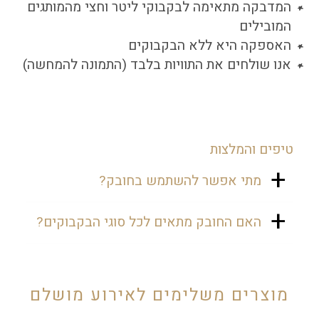
המדבקה מתאימה לבקבוקי ליטר וחצי מהמותגים
המובילים
האספקה היא ללא הבקבוקים
אנו שולחים את התוויות בלבד (התמונה להמחשה)
טיפים והמלצות
מתי אפשר להשתמש בחובק?
אפשר להשתמש בחובק באירוע בר
האם החובק מתאים לכל סוגי הבקבוקים?
המצווה להוסיף בקבוקי מים על
השולחנות באולם ובכך לחזק את
המדבקות מתאימות לבקבוקי מים של
המיתוג. אופציה נוספת היא בשבת חתן
ליטר וחצי, מהמותגים המובילים.
לחלק בחדרים בקבוקי מים ממותגים.
מוצרים משלימים לאירוע מושלם