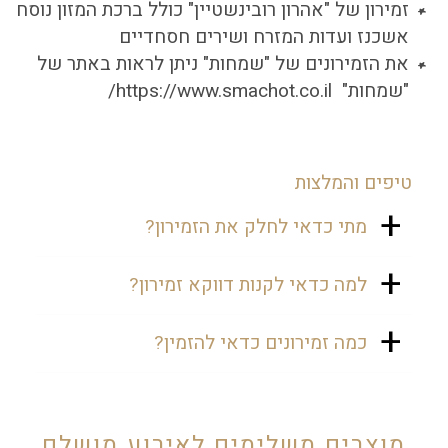
זמירון של "אהרון רובינשטיין" כולל ברכת המזון נוסח
אשכנז ועדות המזרח ושירים חסחדיים
את הזמירונים של "שמחות" ניתן לראות באתר של
"שמחות" https://www.smachot.co.il/
טיפים והמלצות
מתי כדאי לחלק את הזמירון?
זמירון יכול להיות מתנה נהדרת לאורחי
למה כדאי לקנות דווקא זמירון?
היום הולדת. כשחוגגים שבת יום הולדת,
אנחנו ממליצים לחלק לאורחים
זמירון הוא מזכרת נהדרת ושימושית
כמה זמירונים כדאי להזמין?
בארוחות השבת, כדי שיוכלו לשיר יחד
מאוד לשבת יום הולדת, וגם לשימוש
ולהרגיש את האווירה הקסומה של שבת.
לאחר מכן בבית.
כדאי לחשב את הכמות לפי מספר
השולחנות או לפי מספר האורחים
הצפויים להגיע. אופציה נוספת היא
מוצרים משלימים לאירוע מושלם