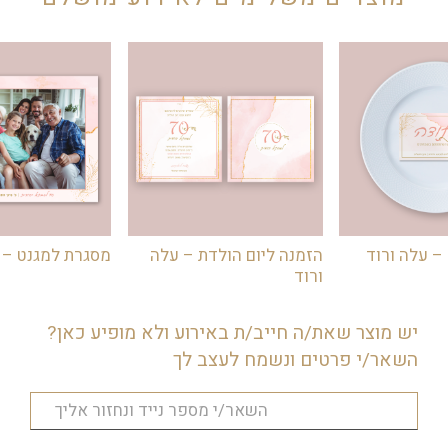
לחשב בצורה זו: 1.5 לזוג. אם יש 4 זוגות
בשולחן אז יש להניח כ6- זמירונים.
במידה ויש משפחה בשולחן חשבו
בערך לפי כמות המברכים (ביחס של
1.5). יפה להניח לפחות 4 זמירונים
בשולחן.
– עלה ורוד
הזמנה ליום הולדת – עלה
מסגרת למגנט – 
ורוד
יש מוצר שאת/ה חייב/ת באירוע ולא מופיע כאן?
השאר/י פרטים ונשמח לעצב לך