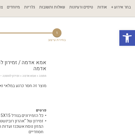
בחר אירוע +
אודות
טיפים ורעיונות
שאלות ותשובות
גלריות
מיוחדים
צו
פתח סרגל נגישות
1
בחירת עיצוב
אמא אדמה / זמירון ל
אדמה
חתונה
 > 
אמא אדמה
 > זמירון לחתונה 
מוצר זה חסר כרגע במלאי ואינ
פרטים
כל הזמירונים בגודל 15X15 ס"מ
זמירון של "אהרון רובינשטי
המזון נוסח אשכנז ועדות 
חסחדיים