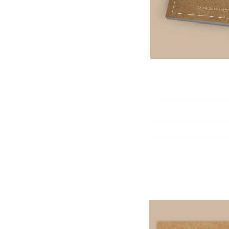
ע.
שולחן,