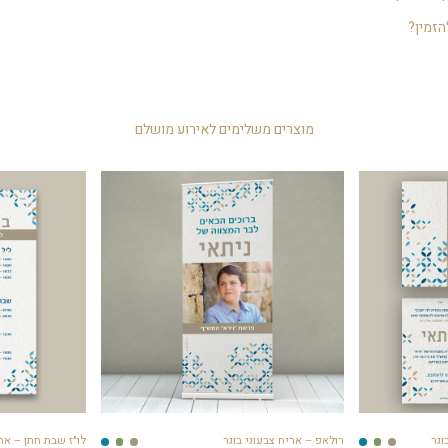
 ולהרגיש את האווירה הקסומה של שבת.
דרת ושימושית מאוד לשבת חתן, וגם לשימוש לאחר מכן בבית.
הזמין?
 לפי מספר השולחנות או לפי מספר האורחים הצפויים להגיע. אופציה נוספת היא
בצורה זו: 1.5 לזוג. אם יש 4 זוגות בשולחן אז יש להניח כ6- זמירונים. במידה ויש משפחה בשולחן 
 4 זמירונים בשולחן.
מוצרים משלימים לאירוע מושלם
וגר
רולאפ – אריח צבעוני בוגר
לו"ז שבת חתן – ארי