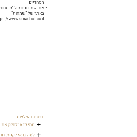
חסחדיים
את הזמירונים של "שמחות"
באתר של "שמחות"
tps://www.smachot.co.il/
טיפים והמלצות
מתי כדאי לחלק את ה
זמירון יכול להיות מ
למה כדאי לקנות דווק