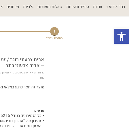
בחר אירוע +
אודות
טיפים ורעיונות
שאלות ותשובות
גלריות
מיוחדים
צו
פתח סרגל נגישות
1
בחירת עיצוב
אריח צבעוני בוגר / זמי
– אריח צבעוני בוגר
בר מצווה
 > 
אריח צבעוני בוגר
בוגר
מוצר זה חסר כרגע במלאי ואינ
פרטים
כל הזמירונים בגודל 15X15 ס"מ
זמירון של "אהרון רובינשטי
המזון נוסח אשכנז ועדות 