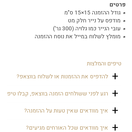
פרטים
גודל ההזמנה 15×15 ס"מ
מודפס על נייר חלק מט
עובי הנייר כמו גלויה (300 גר')
מומלץ לשלוח במייל את נוסח ההזמנה
טיפים והמלצות
להדפיס את ההזמנות או לשלוח בווצאפ?
נכון שנהוג לשלוח את ההזמנות בווצאפ,
רגע לפני ששולחים הזמנה בווצאפ, קבלו טיפ
אבל יש אנשים שעשויים להיעלב. אולי
הם לא מחזיקים בסמארטפון ואולי
נכון ששליחה בווצאפ חוסכת כאבי ראש,
איך מוודאים שאין טעות על ההזמנה?
ישכחו. זו הסיבה שרצוי גם להדפיס
אבל זה פחות אישי, ולכן מומלץ לשלוח
הזמנות, כדי שהן תהיינה תלויות על
עם הקדשה אישית למוזמן, כך שכל אורח
רגע לפני ששולחים אלינו את פרטי
איך מוודאים שכל האורחים מגיעים?
המקרר ואף אחד לא ישכח חלילה. אהה...
יקבל תשומת לב אישית. עוד משהו,
האירוע, עוברים שוב ושוב, ואולי נותנים