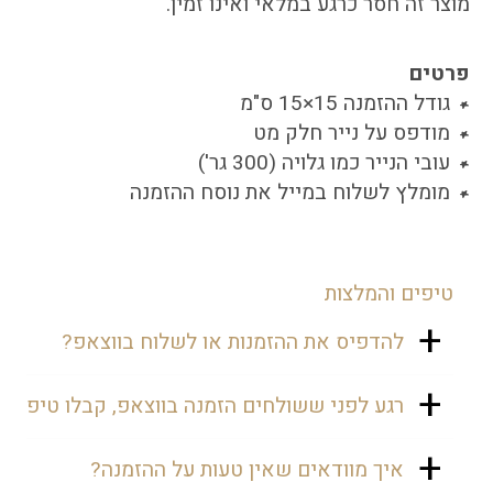
מוצר זה חסר כרגע במלאי ואינו זמין.
פרטים
גודל ההזמנה 15×15 ס"מ
מודפס על נייר חלק מט
עובי הנייר כמו גלויה (300 גר')
מומלץ לשלוח במייל את נוסח ההזמנה
טיפים והמלצות
להדפיס את ההזמנות או לשלוח בווצאפ?
נכון שנהוג לשלוח את ההזמנות בווצאפ,
רגע לפני ששולחים הזמנה בווצאפ, קבלו טיפ
אבל יש אנשים שעשויים להיעלב. אולי
הם לא מחזיקים בסמארטפון ואולי
נכון ששליחה בווצאפ חוסכת כאבי ראש,
איך מוודאים שאין טעות על ההזמנה?
ישכחו. זו הסיבה שרצוי גם להדפיס
אבל זה פחות אישי, ולכן מומלץ לשלוח