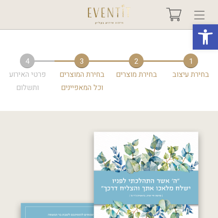
פתח סרגל נגישות
בחר אירוע +
4
3
2
1
בחירת עיצוב
בחירת מוצרים
בחירת המוצרים
פרטי האירוע
אודות
וכל המאפיינים
ותשלום
טיפים ורעיונות
שאלות ותשובות
גלריות
מיוחדים