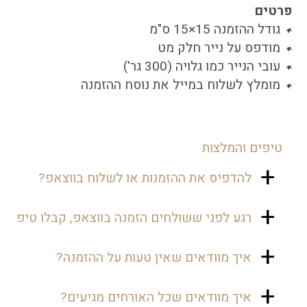
פרטים
גודל ההזמנה 15×15 ס"מ
מודפס על נייר חלק מט
עובי הנייר כמו גלויה (300 גר')
מומלץ לשלוח במייל את נוסח ההזמנה
טיפים והמלצות
להדפיס את ההזמנות או לשלוח בווצאפ?
נכון שנהוג לשלוח את ההזמנות בווצאפ,
רגע לפני ששולחים הזמנה בווצאפ, קבלו טיפ
אבל יש אנשים שעשויים להיעלב. אולי
הם לא מחזיקים בסמארטפון ואולי
נכון ששליחה בווצאפ חוסכת כאבי ראש,
איך מוודאים שאין טעות על ההזמנה?
ישכחו. זו הסיבה שרצוי גם להדפיס
אבל זה פחות אישי, ולכן מומלץ לשלוח
הזמנות, כדי שהן תהיינה תלויות על
עם הקדשה אישית למוזמן, כך שכל אורח
רגע לפני ששולחים אלינו את פרטי
איך מוודאים שכל האורחים מגיעים?
המקרר ואף אחד לא ישכח חלילה. אהה...
יקבל תשומת לב אישית. עוד משהו,
האירוע, עוברים שוב ושוב, ואולי נותנים