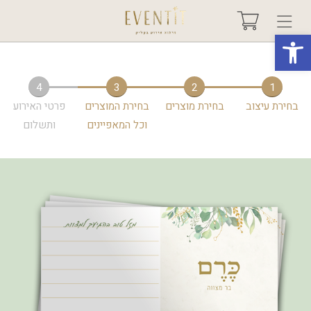
פתח סרגל נגישות
בחר אירוע +
4
3
2
1
בחירת עיצוב
בחירת מוצרים
בחירת המוצרים
פרטי האירוע
אודות
וכל המאפיינים
ותשלום
טיפים ורעיונות
שאלות ותשובות
גלריות
מיוחדים