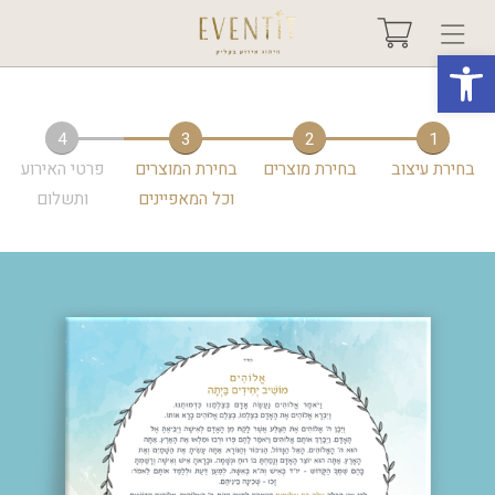
פתח סרגל נגישות
בחר אירוע +
4
3
2
1
בחירת עיצוב
בחירת מוצרים
בחירת המוצרים
פרטי האירוע
אודות
וכל המאפיינים
ותשלום
טיפים ורעיונות
שאלות ותשובות
גלריות
מיוחדים