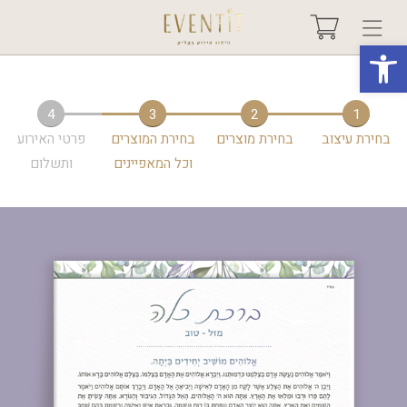
פתח סרגל נגישות
בחר אירוע +
4
3
2
1
בחירת עיצוב
בחירת מוצרים
בחירת המוצרים
פרטי האירוע
אודות
וכל המאפיינים
ותשלום
טיפים ורעיונות
שאלות ותשובות
גלריות
מיוחדים