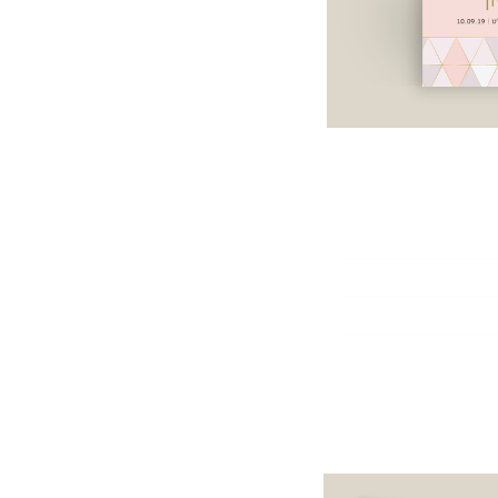
.
לחן,
ז וחלק