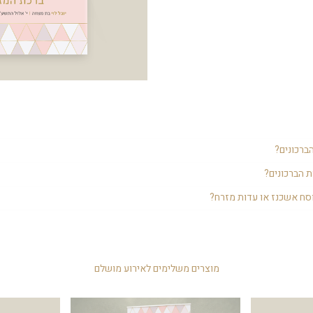
חגיגית בת המצווה והוא יהיה שימושי באירוע וגם לאחר מכן בבית.
ברכונים?
מליצים לשים מבעוד מועד על השולחנות, כך שכולם יקחו אותם לביתם בתום האירוע
 הברכונים?
ברכון ליד הצלחת, או לשים כמות מרוכזת באמצע השולחן.
החישוב הוא 1.5 לזוג. אם יש 4 זוגות בשולחן אז יש להניח כ-6 ברכונים. במידה ויש משפחה שלמה בשו
וסח אשכנז או עדות מזרח?
 1.5). יפה להניח לפחות 4 ברכונים בשולחן.
ח תרצו באופציות, עדיף לבחור בנוסח של מרבית האורחים. ניתן להזמין חלק אשכנ
מוצרים משלימים לאירוע מושלם