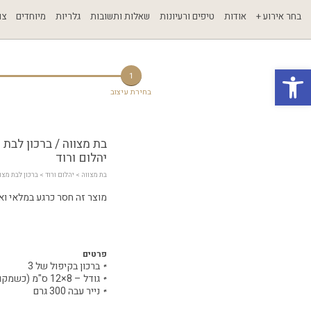
בחר אירוע +
אודות
טיפים ורעיונות
שאלות ותשובות
גלריות
מיוחדים
צו
פתח סרגל נגישות
1
בחירת עיצוב
בת מצווה / ברכון לבת 
יהלום ורוד
בת מצווה
 > 
יהלום ורוד
 > ברכון לבת מצו
מוצר זה חסר כרגע במלאי ואינ
פרטים
ברכון בקיפול של 3
גודל – 8×12 ס"מ (כשמקופל)
נייר עבה 300 גרם