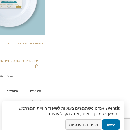
כרטיסי תודה – קונפטי גברי
יש מוצר שאת/ה חייב/ת 
לך
אני מס
אירועים
מיוחדים
ברית/ה
בר מצווה
Eventit
אנחנו משתמשים בעוגיות לשיפור חוויית המשתמש.
בת מצווה
בהמשך שימושך באתר, אתה מקבל עוגיות.
חתונה
יום הולדת
אישור
מדיניות הפרטיות