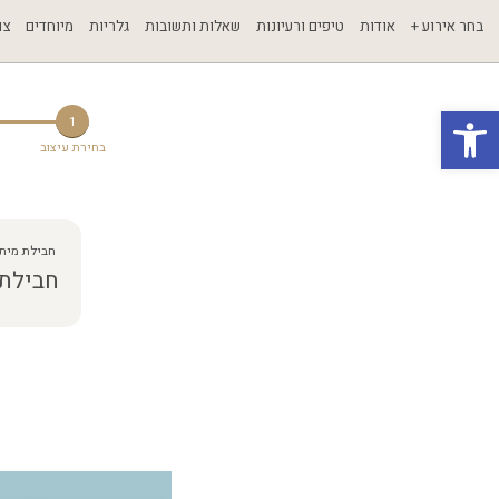
בחר אירוע +
אודות
טיפים ורעיונות
שאלות ותשובות
גלריות
מיוחדים
צו
פתח סרגל נגישות
1
בחירת עיצוב
חבילת מיתו
חבילת  U S T