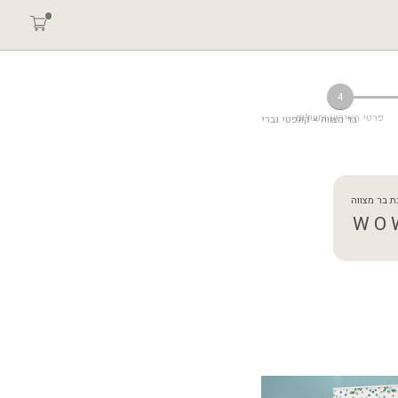
4
פרטי האירוע ותשלום
בר מצווה
 > קונפטי גברי
ת בר מצווה