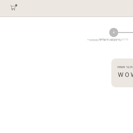
4
פרטי האירוע ותשלום
בר מצווה
 > אייל גאומטרי
ת בר מצווה