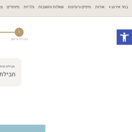
בחר אירוע +
אודות
טיפים ורעיונות
שאלות ותשובות
גלריות
מיוחדים
צו
פתח סרגל נגישות
1
בחירת עיצוב
חבילת מיתו
חבילת  U S T