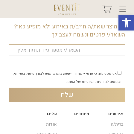
פתח סרגל נגישות
יש מוצר שאת/ה חייב/ת באירוע ולא מופיע כאן?
השאר/י פרטים ונשמח לעצב לך
בחר אירוע +
אודות
טיפים ורעיונות
אני מסכים/ה כי פרטי יישמרו וייעשה בהם שימוש לצורך טיפול בפנייתי,
ובהתאם
למדיניות הפרטיות
של האתר.
שאלות ותשובות
גלריות
אירועים
מיוחדים
עלינו
ברית/ה
אודות
מיוחדים
בר מצווה
תקנון האתר